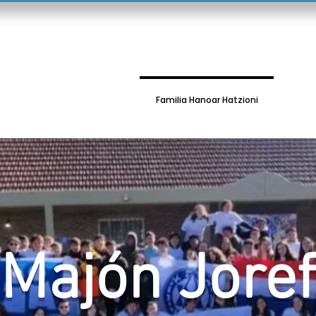
o
¿Quienes somos?
Familia Hanoar Hatzioni
Deo
Majón Joref