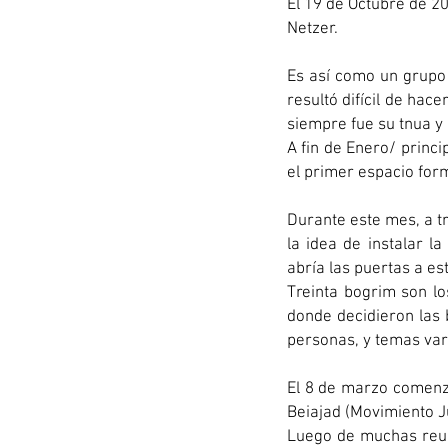
El 19 de Octubre de 2
Netzer.
Es así como un grupo
resultó difícil de hac
siempre fue su tnua y 
A fin de Enero/ princi
el primer espacio form
Durante este mes, a t
la idea de instalar l
abría las puertas a es
Treinta bogrim son lo
donde decidieron las 
personas, y temas var
El 8 de marzo comenzó
Beiajad (Movimiento J
Luego de muchas reuni