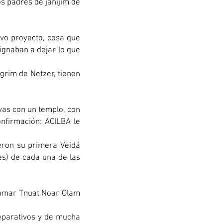
s padres de janijim de
vo proyecto, cosa que
signaban a dejar lo que
ogrim de Netzer, tienen
vas con un templo, con
onfirmación: ACILBA le
ieron su primera Veidá
es) de cada una de las
llamar Tnuat Noar Olam
reparativos y de mucha