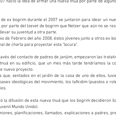
007 nació la idea de armar una nueva tnuá por parte de alguno
 de ex bogrim durante el 2007 se juntaron para idear un nue
er por parte del tzevet de bogrim que Netzer que aún no se re
llevar su juventud a otra parte.
pio de Febrero del año 2008, éstos jóvenes junto a otros ex b
al de charla para proyectar esta "locura".
ravés del contacto de padres de janijim, empezaron las tratati
a tnuá en su edificio, que un mes más tarde tendríamos la c
te nuevo proyecto.
s que, sentados en el jardín de la casa de uno de ellos, tuv
bases ideológicas del movimiento, los tafkidim (puestos o rol
ios.
 la difusión de esta nueva tnuá que los bogrim decidieron 
uvenil Mundo Unido).
ones, planificaciones, llamados, explicaciones a padres, p