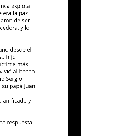
anca explota 
 era la paz 
saron de ser 
cedora, y lo 
ano desde el 
u hijo 
víctima más 
ivió al hecho 
io Sergio 
a su papá Juan.
lanificado y 
na respuesta 