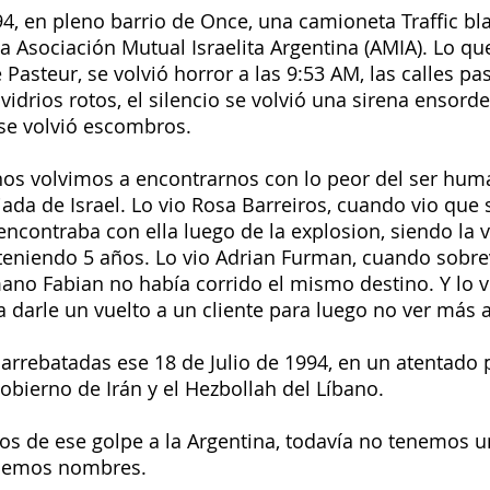
994, en pleno barrio de Once, una camioneta Traffic bl
la Asociación Mutual Israelita Argentina (AMIA). Lo que
e Pasteur, se volvió horror a las 9:53 AM, las calles pa
idrios rotos, el silencio se volvió una sirena ensorde
 se volvió escombros.
inos volvimos a encontrarnos con lo peor del ser hum
ada de Israel. Lo vio Rosa Barreiros, cuando vio que s
encontraba con ella luego de la explosion, siendo la 
teniendo 5 años. Lo vio Adrian Furman, cuando sobrev
no Fabian no había corrido el mismo destino. Y lo v
a darle un vuelto a un cliente para luego no ver más 
 arrebatadas ese 18 de Julio de 1994, en un atentado p
obierno de Irán y el Hezbollah del Líbano. 
os de ese golpe a la Argentina, todavía no tenemos u
enemos nombres. 