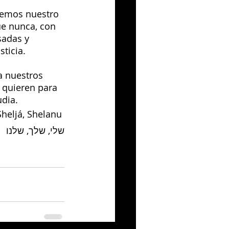
nemos nuestro 
e nunca, con 
adas y 
ticia.
a nuestros 
 quieren para 
udia.
Sheljá, Shelanu 
שלי, שלך, שלנו