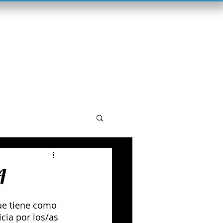
tenu
Contacto
A
que tiene como 
cia por los/as 