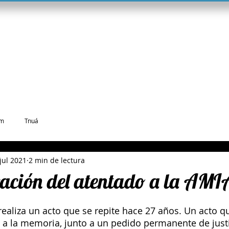
o
¿Quienes somos?
Familia Hanoar Hatzioni
Deo
im
Tnuá
jul 2021
2 min de lectura
ción del atentado a la AMI
e realiza un acto que se repite hace 27 años. Un acto 
 a la memoria, junto a un pedido permanente de justi